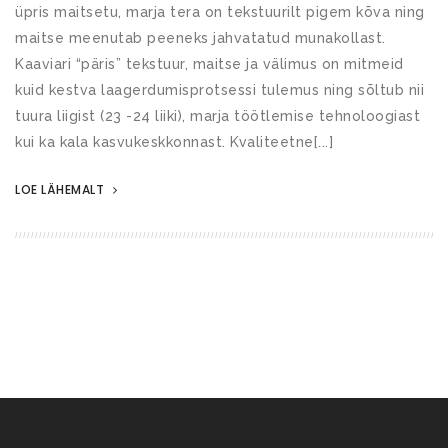
üpris maitsetu, marja tera on tekstuurilt pigem kõva ning
maitse meenutab peeneks jahvatatud munakollast.
Kaaviari “päris” tekstuur, maitse ja välimus on mitmeid
kuid kestva laagerdumisprotsessi tulemus ning sõltub nii
tuura liigist (23 -24 liiki), marja töötlemise tehnoloogiast
kui ka kala kasvukeskkonnast. Kvaliteetne[...]
LOE LÄHEMALT