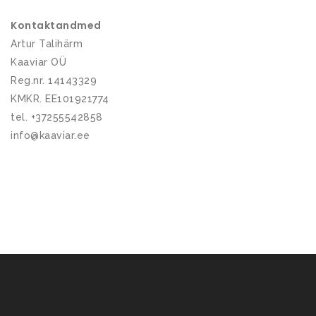
Kontaktandmed
Artur Talihärm
Kaaviar OÜ
Reg.nr. 14143329
KMKR. EE101921774
tel. +37255542858
info@kaaviar.ee