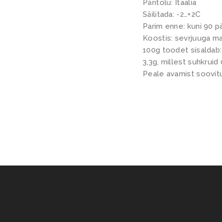
Päritolu: Itaalia
Säilitada: -2…+2C
Parim enne: kuni 90 
Koostis: sevrjuuga mar
100g toodet sisaldab:
3,3g, millest suhkruid
Peale avamist soovitu