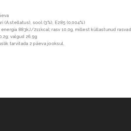
päeva
i (A.stellatus), sool (3%), E285 (0,004%)
 energia 883kJ/211kcal; rasv 10,0g, millest küllastunud rasvad
 0,2g; valgud 26,9g
slik tarvitada 2 päeva jooksul.