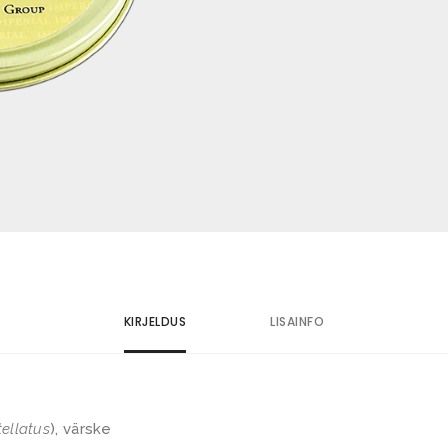
KIRJELDUS
LISAINFO
tellatus
), värske