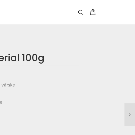
rial 100g
, värske
ee