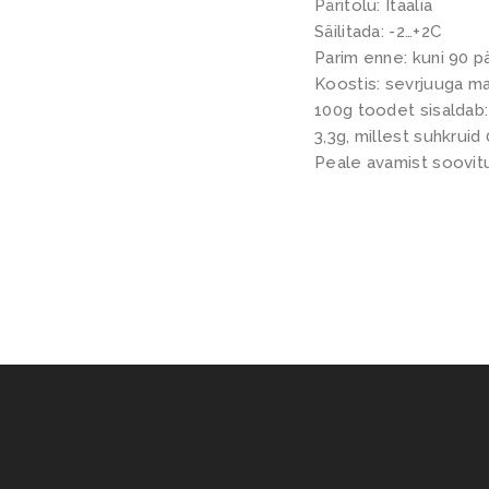
Päritolu: Itaalia
Säilitada: -2…+2C
Parim enne: kuni 90 
Koostis: sevrjuuga mar
100g toodet sisaldab:
3,3g, millest suhkruid
Peale avamist soovitu