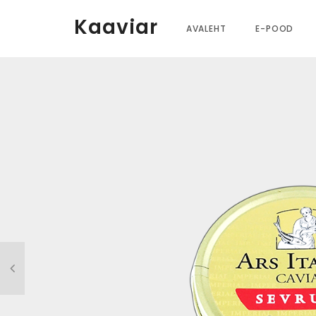
Kaaviar
AVALEHT
E-POOD
Kaal
125 g
Pakend
125g