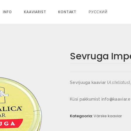
INFO
KAAVIARIST
KONTAKT
РУССКИЙ
Sevruga Impe
Sevrjuuga kaaviar (
A.stellatus
)
Küsi pakkumist info@kaaviar.
Kategooria:
Värske kaaviar