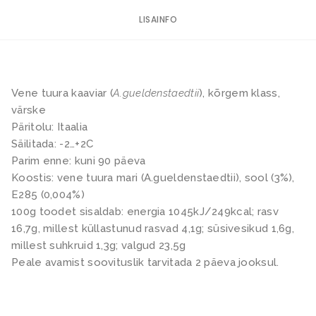
0
2
.
4
LISAINFO
0
9
0
.
0
€
0
Vene tuura kaaviar (
A.gueldenstaedtii
), kõrgem klass,
.
värske
Päritolu: Itaalia
€
Säilitada: -2…+2C
.
Parim enne: kuni 90 päeva
Koostis: vene tuura mari (A.gueldenstaedtii), sool (3%),
E285 (0,004%)
100g toodet sisaldab: energia 1045kJ/249kcal; rasv
16,7g, millest küllastunud rasvad 4,1g; süsivesikud 1,6g,
millest suhkruid 1,3g; valgud 23,5g
Peale avamist soovituslik tarvitada 2 päeva jooksul.