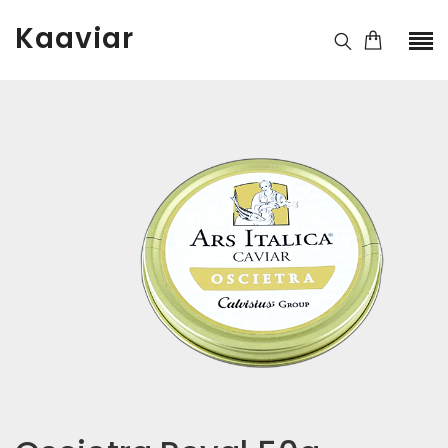
Kaaviar
Kaal
50 g
Pakend
125g