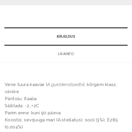
5
8
i
.
0
e
0
.
t
0
0
r
0
a
KIRJELDUS
€
R
.
€
o
.
LISAINFO
y
a
l
5
Vene tuura kaaviar (
A.gueldenstaedtii
), kõrgem klass,
0
värske
Päritolu: Itaalia
g
Säilitada: -2…+2C
k
Parim enne: kuni 90 päeva
o
Koostis: sevrjuuga mari (A.stellatus), sool (3%), E285
g
(0,004%)