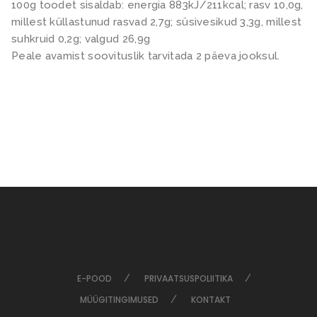
u
100g toodet sisaldab: energia 883kJ/211kcal; rasv 10,0g,
s
millest küllastunud rasvad 2,7g; süsivesikud 3,3g, millest
suhkruid 0,2g; valgud 26,9g
Peale avamist soovituslik tarvitada 2 päeva jooksul.
E-POOD
PRIVAATSUSPOLIITIKA
MÜÜGITINGIMUSED
KONTAKT