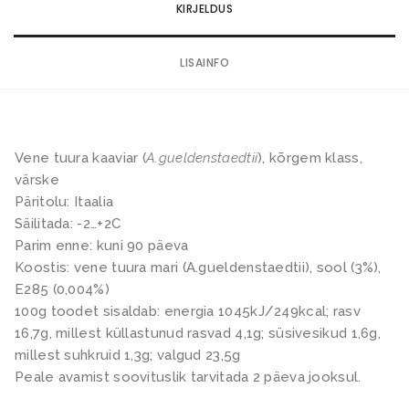
5
4
a
KIRJELDUS
.
5
I
0
0
m
LISAINFO
0
.
p
0
e
€
0
r
.
i
Vene tuura kaaviar (
A.gueldenstaedtii
), kõrgem klass,
€
a
värske
.
Päritolu: Itaalia
l
Säilitada: -2…+2C
2
Parim enne: kuni 90 päeva
5
Koostis: vene tuura mari (A.gueldenstaedtii), sool (3%),
0
E285 (0,004%)
g
100g toodet sisaldab: energia 1045kJ/249kcal; rasv
k
16,7g, millest küllastunud rasvad 4,1g; süsivesikud 1,6g,
millest suhkruid 1,3g; valgud 23,5g
o
Peale avamist soovituslik tarvitada 2 päeva jooksul.
g