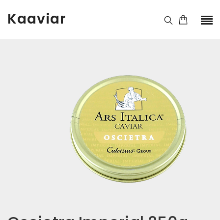
Kaaviar
Kaal
250 g
Pakend
125g