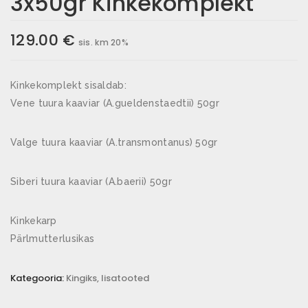
3x50gr Kinkekomplekt
129.00
€
sis. km 20%
Kinkekomplekt sisaldab:
Vene tuura kaaviar (A.gueldenstaedtii) 50gr
Valge tuura kaaviar (A.transmontanus) 50gr
Siberi tuura kaaviar (A.baerii) 50gr
Kinkekarp
Pärlmutterlusikas
Kategooria:
Kingiks, lisatooted