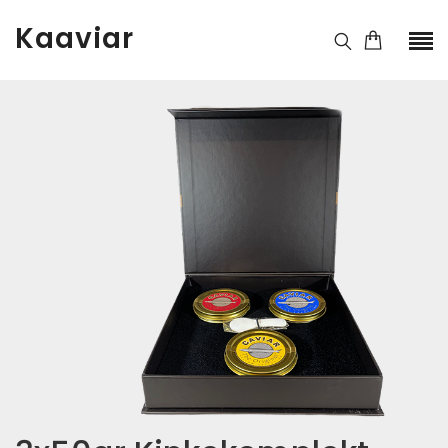
Kaaviar
Kaal
150 g
Pakend
30g