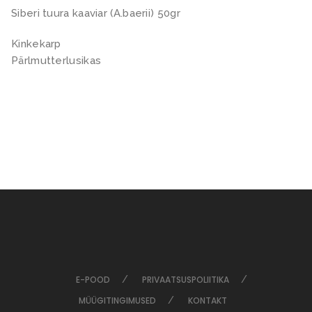
Siberi tuura kaaviar (A.baerii) 50gr
Kinkekarp
Pärlmutterlusikas
E-POOD
PRIVAATSUSPOLIITIKA
MÜÜGITINGIMUSED
KONTAKT