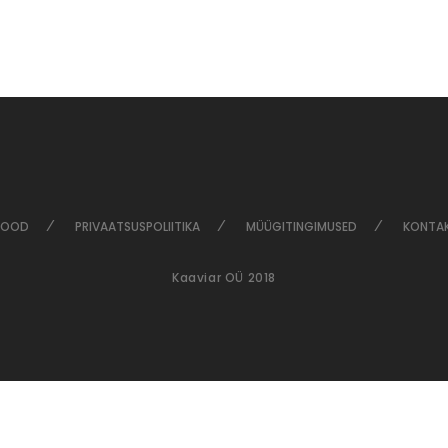
POOD
PRIVAATSUSPOLIITIKA
MÜÜGITINGIMUSED
KONTA
Kaaviar OÜ 2018